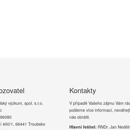
ozovatel
Kontakty
ký výzkum, spol. s.r.o.
V případě Vašeho zájmu Vám rád
o
pošleme více informací, neváhej
296080
nás obrátit.
í 400/1, 66441 Troubsko
Hlavní řešitel:
RNDr. Jan Neděln