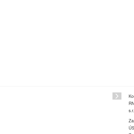
1
/
1
Ko
RN
s.r
Za
ÚS