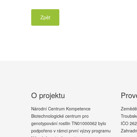
Zpět
O projektu
Prov
Národní Centrum Kompetence
Zeměděls
Biotechnologické centrum pro
Troubsk
genotypování rostlin TN01000062 bylo
IČO 26
podpořeno v rámci první výzvy programu
Zahradn