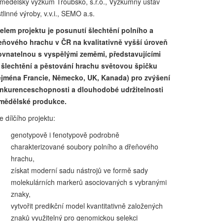
mědělský výzkum Troubsko, s.r.o., Výzkumný ústav
stlinné výroby, v.v.i., SEMO a.s.
elem projektu je posunutí šlechtění polního a
eňového hrachu v ČR na kvalitativně vyšší úroveň
ovnatelnou s vyspělými zeměmi, představujícími
 šlechtění a pěstování hrachu světovou špičku
ejména Francie, Německo, UK, Kanada) pro zvýšení
nkurenceschopnosti a dlouhodobé udržitelnosti
mědělské produkce.
e dílčího projektu:
genotypově i fenotypově podrobně
charakterizované soubory polního a dřeňového
hrachu,
získat moderní sadu nástrojů ve formě sady
molekulárních markerů asociovaných s vybranými
znaky,
vytvořit predikční model kvantitativně založených
znaků využitelný pro genomickou selekci