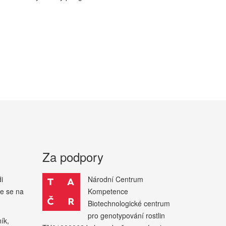
Za podpory
i
Národní Centrum
te se na
Kompetence
Biotechnologické centrum
pro genotypování rostlin
ík,