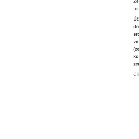
Ze
ro
Úč
dř
sr
ve
(z
ko
ze
Cíl